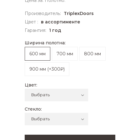
Цена за: Полотно.
Производитель:
TriplexDoors
Цвет :
в ассортименте
Гарантия:
1 год
Ширина полотна:
600 мм
700 мм
800 мм
900 мм
(
+300₽
)
Цвет:
Стекло: