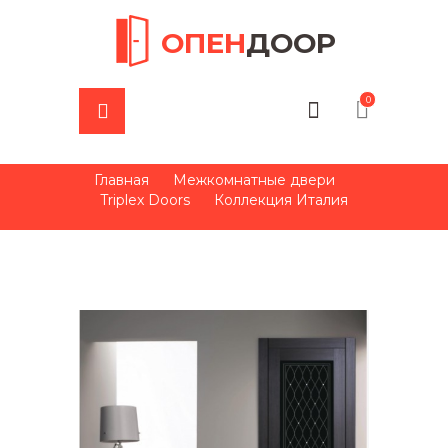
ОПЕН
ДООР
0
Главная
Межкомнатные двери
Triplex Doors
Коллекция Италия