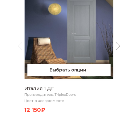
(сосна
Произво
1 05
Выбрать опции
Италия 1 ДГ
Производитель: TriplexDoors
Цвет: в ассортименте
12 150₽