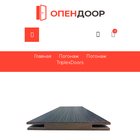
ОПЕН
ДООР
0
Главная
Погонаж
Погонаж
TriplexDoors