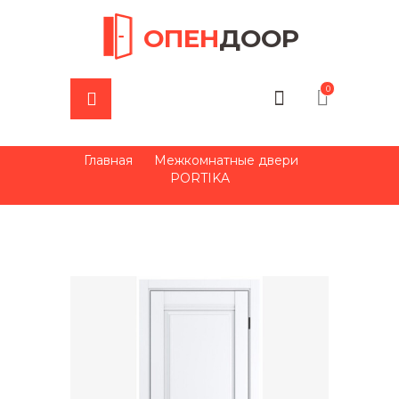
ОПЕН
ДООР
0
Главная
Межкомнатные двери
PORTIKA