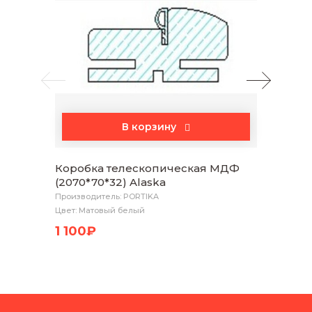
В корзину
Коробка телескопическая МДФ
Нали
(2070*70*32) Alaska
(2150
Производитель: PORTIKA
Произво
Цвет: Матовый белый
Цвет: М
1 100₽
650₽