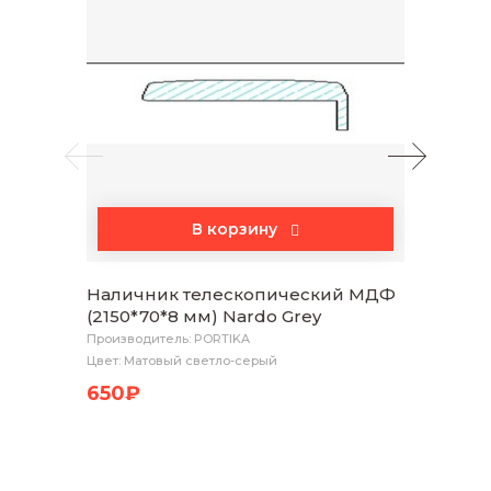
В корзину
Наличник телескопический МДФ
Коро
(2150*70*8 мм) Nardo Grey
(2070
Производитель: PORTIKA
Произво
Цвет: Матовый светло-серый
Цвет: М
650₽
1 10