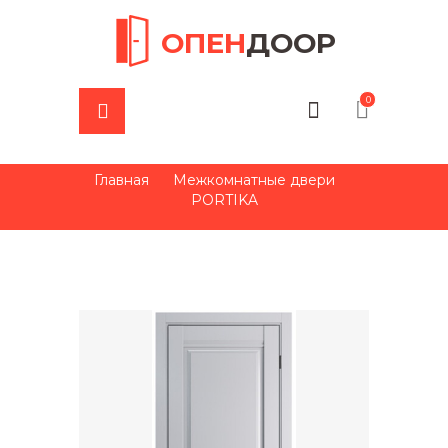
ОПЕН
ДООР
0
Главная
Межкомнатные двери
PORTIKA