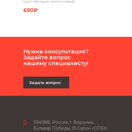
Цвет: Матовый светло-серый
Цвет: М
650₽
1 150
Нужна консультация?
Задайте вопрос
нашему специалисту!
Задать вопрос
394088, Россия, г. Воронеж,
Бульвар Победы, 35 Салон «ОПЕН