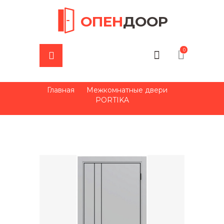
ОПЕН
ДООР
0
Главная
Межкомнатные двери
PORTIKA