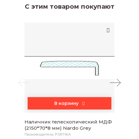
С этим товаром покупают
В корзину
Наличник телескопический МДФ
Добор
(2150*70*8 мм) Nardo Grey
(2070
Производитель: PORTIKA
Произво