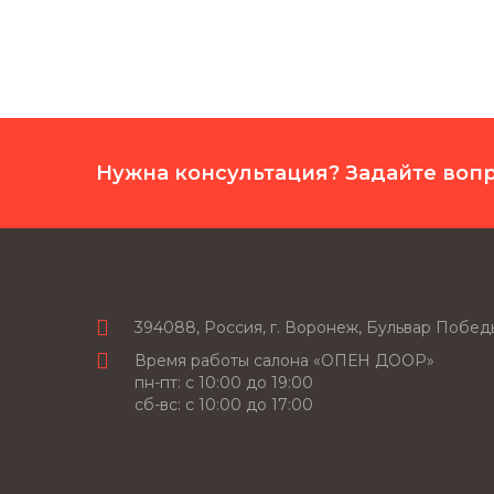
Нужна консультация? Задайте воп
394088, Россия, г. Воронеж, Бульвар Побе
Время работы салона «ОПЕН ДООР»
пн-пт: c 10:00 до 19:00
сб-вс: с 10:00 до 17:00