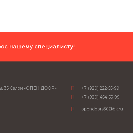
рос нашему специалисту!
ды, 35 Салон «ОПЕН ДООР»
+7 (920) 222-55-99
+7 (920) 454-55-99
opendoors36@bk.ru