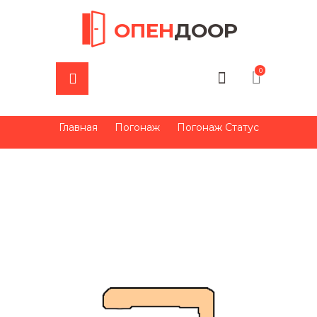
ОПЕН
ДООР
0
Главная
Погонаж
Погонаж Статус