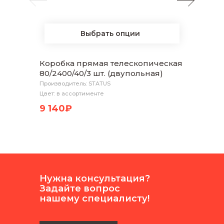
Выбрать опции
Коробка прямая телескопическая
Добор
80/2400/40/3 шт. (двупольная)
100/2
Производитель: STATUS
Произво
Цвет: в ассортименте
Цвет: в
9 140₽
2 18
Нужна консультация?
Задайте вопрос
нашему специалисту!