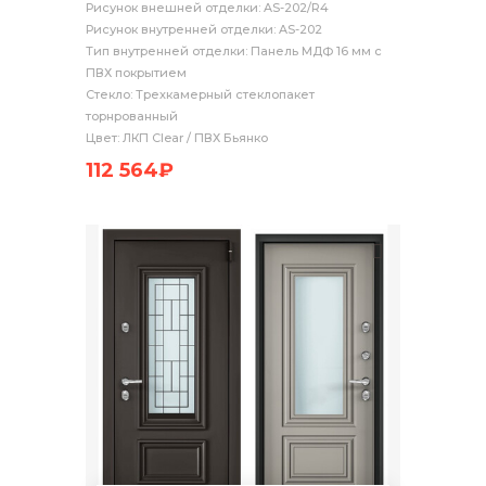
Рисунок внешней отделки: AS-202/R4
Рисунок внутренней отделки: AS-202
Тип внутренней отделки: Панель МДФ 16 мм с
ПВХ покрытием
Стекло: Трехкамерный стеклопакет
торнрованный
Цвет: ЛКП Clear / ПВХ Бьянко
112 564₽