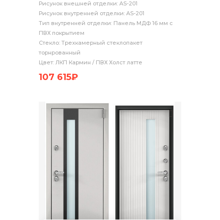
Рисунок внешней отделки: AS-201
Рисунок внутренней отделки: AS-201
Тип внутренней отделки: Панель МДФ 16 мм с
ПВХ покрытием
Стекло: Трехкамерный стеклопакет
торнрованный
Цвет: ЛКП Кармин / ПВХ Холст латте
107 615₽