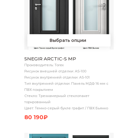
Выбрать опции
SNEGIR ARCTIC-S MP
Производитель: Torex
Рисунок внешней отделки: AS-100
Рисунок внутренней отделки: AS-101
Тип внутренней отделки: Панель МДФ 16 мм с
ПВХ покрытием
Стекло: Трехкамерный стеклопакет
торнрованный
Цвет: Темно-серый букле графит / ПВХ Бьянко
80 190₽