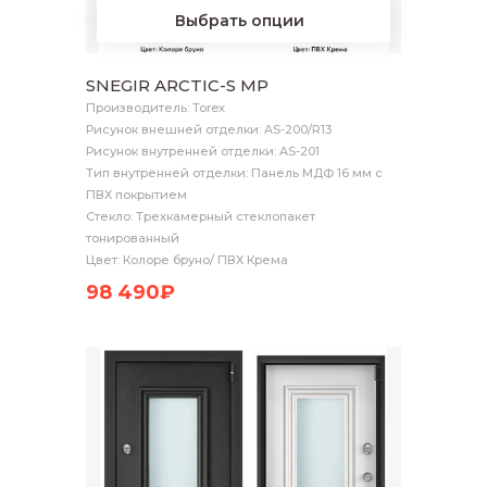
Выбрать опции
SNEGIR ARCTIC-S MP
Производитель: Torex
Рисунок внешней отделки: AS-200/R13
Рисунок внутренней отделки: AS-201
Тип внутренней отделки: Панель МДФ 16 мм с
ПВХ покрытием
Стекло: Трехкамерный стеклопакет
тонированный
Цвет: Колоре бруно/ ПВХ Крема
98 490₽