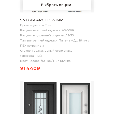
Выбрать опции
SNEGIR ARCTIC-S MP
Производитель: Torex
Рисунок внешней отделки: AS-300B
Рисунок внутренней отделки: AS-301
Тип внутренней отделки: Панель МДФ 16 мм с
ПВХ покрытием
Стекло: Трехкамерный стеклопакет
торнрованный
Цвет: Колоре бьянко / ПВХ Бьянко
91 440₽