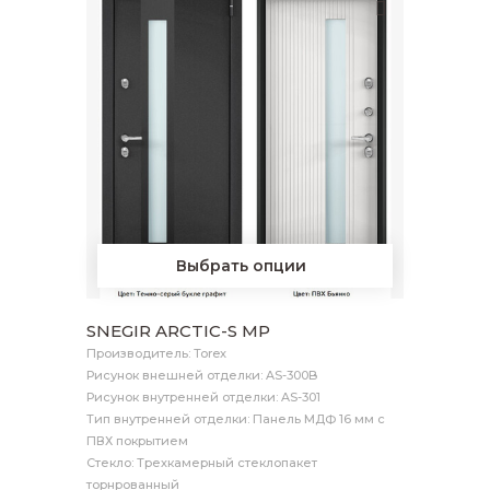
Выбрать опции
SNEGIR ARCTIC-S MP
Производитель: Torex
Рисунок внешней отделки: AS-300B
Рисунок внутренней отделки: AS-301
Тип внутренней отделки: Панель МДФ 16 мм с
ПВХ покрытием
Стекло: Трехкамерный стеклопакет
торнрованный