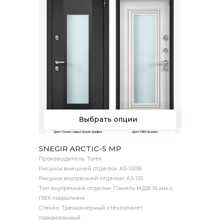
Выбрать опции
SNEGIR ARCTIC-S MP
Производитель: Torex
Рисунок внешней отделки: AS-100B
Рисунок внутренней отделки: AS-101
Тип внутренней отделки: Панель МДФ 16 мм с
ПВХ покрытием
Стекло: Трехкамерный стеклопакет
торнрованный