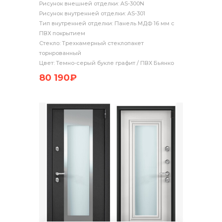
Рисунок внешней отделки: AS-300N
Рисунок внутренней отделки: AS-301
Тип внутренней отделки: Панель МДФ 16 мм с
ПВХ покрытием
Стекло: Трехкамерный стеклопакет
торнрованный
Цвет: Темно-серый букле графит / ПВХ Бьянко
80 190₽