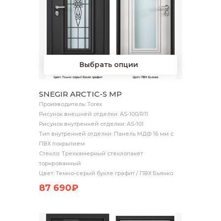
Выбрать опции
SNEGIR ARCTIC-S MP
Производитель: Torex
Рисунок внешней отделки: AS-100/R11
Рисунок внутренней отделки: AS-101
Тип внутренней отделки: Панель МДФ 16 мм с
ПВХ покрытием
Стекло: Трехкамерный стеклопакет
торнрованный
Цвет: Темно-серый букле графит / ПВХ Бьянко
87 690₽