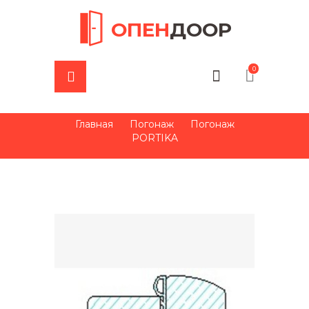
ОПЕН
ДООР
0
Главная
Погонаж
Погонаж
PORTIKA