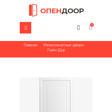
ОПЕН
ДООР
0
Главная
Межкомнатные двери
Лайн-Дор