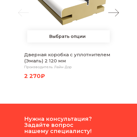
Выбрать опции
Дверная коробка с уплотнителем
Нали
(Эмаль) 2 120 мм
Белая
Производитель: Лайн-Дор
Произво
2 270₽
1 80
Нужна консультация?
Задайте вопрос
нашему специалисту!