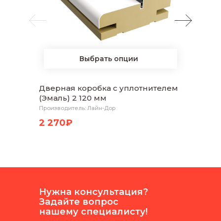
Выбрать опции
Дверная коробка с уплотнителем
Нали
(Эмаль) 2 120 мм
Белая
Производитель: Лайн-Дор
Произво
2 270₽
1 80
Нужна консультация?
Задайте вопрос
нашему специалисту!