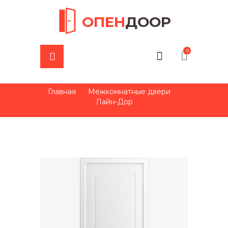
ОПЕН
ДООР
0
Главная
Межкомнатные двери
Лайн-Дор