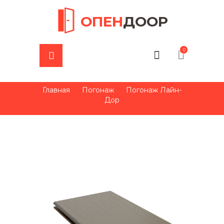
ОПЕН
ДООР
0
Главная
Погонаж
Погонаж Лайн-
Дор