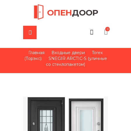
ОПЕН
ДООР
0
Главная
Входные двери
Torex
(Торэкс)
SNEGIR ARCTIC-S (уличные
со стеклопакетом)