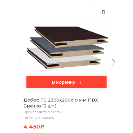
В корзину
Добор ТС 2300х200х10 мм ПВХ
Налич
Бьянко (3 шт.)
Бьянко
Производитель: Torex
Произво
Цвет: ПВХ Бьянко
Цвет: П
4 450₽
2 75