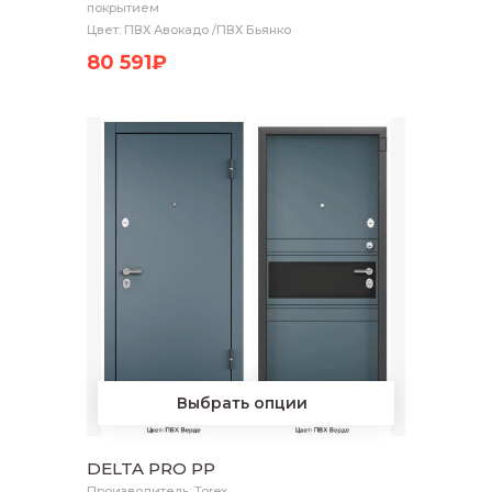
покрытием
Цвет: ПВХ Авокадо /ПВХ Бьянко
80 591₽
Выбрать опции
DELTA PRO PP
Производитель: Torex