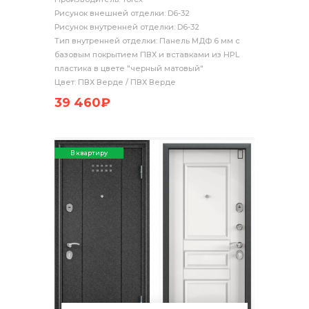
Рисунок внешней отделки: D6-32
Рисунок внутренней отделки: D6-32
Тип внутренней отделки: Панель МДФ 6 мм с
базовым покрытием ПВХ и вставками из HPL
пластика в цвете "черный матовый"
Цвет: ПВХ Верде / ПВХ Верде
39 460₽
В квартиру