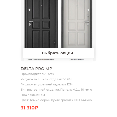
Выбрать опции
DELTA PRO MP
Производитель: Torex
Рисунок внешней отделки: VDM-1
Рисунок внутренней отделки: D34
Тип внутренней отделки: Панель МДФ 10 мм с
ПВХ покрытием
Цвет: Темно-серый букле графит / ПВХ Бьянко
31 310₽