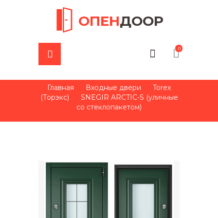
ОПЕН
ДООР
0
Главная
Входные двери
Torex
(Торэкс)
SNEGIR ARCTIC-S (уличные
со стеклопакетом)