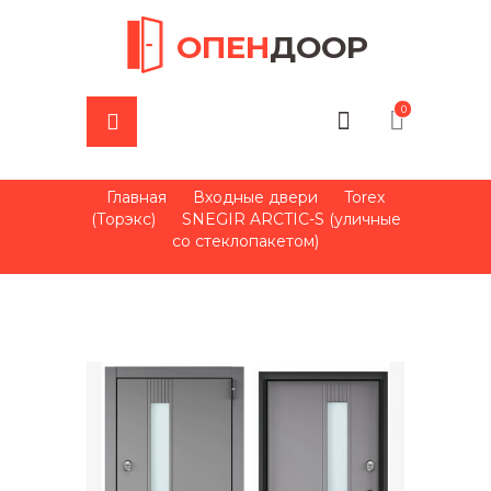
ОПЕН
ДООР
0
Главная
Входные двери
Torex
(Торэкс)
SNEGIR ARCTIC-S (уличные
со стеклопакетом)