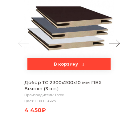
В корзину
Добор ТС 2300х200х10 мм ПВХ
Налич
Бьянко (3 шт.)
Бьянко
Производитель: Torex
Произво
Цвет: ПВХ Бьянко
Цвет: П
4 450₽
2 75