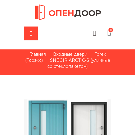
ОПЕН
ДООР
0
Главная
Входные двери
Torex
(Торэкс)
SNEGIR ARCTIC-S (уличные
со стеклопакетом)