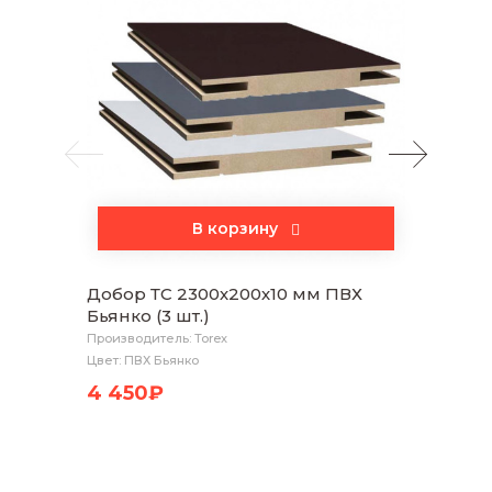
В корзину
Добор ТС 2300х200х10 мм ПВХ
Налич
Бьянко (3 шт.)
Бьянко
Производитель: Torex
Произво
Цвет: ПВХ Бьянко
Цвет: П
4 450₽
2 75