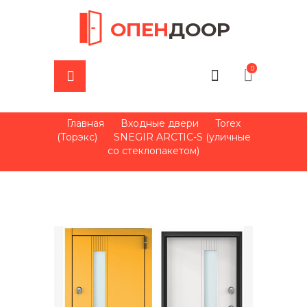
ОПЕН
ДООР
0
Главная
Входные двери
Torex
(Торэкс)
SNEGIR ARCTIC-S (уличные
со стеклопакетом)