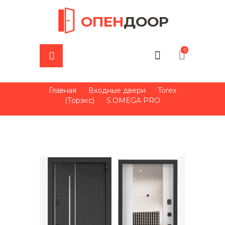
ОПЕН
ДООР
0
Главная
Входные двери
Torex
(Торэкс)
S.OMEGA PRO