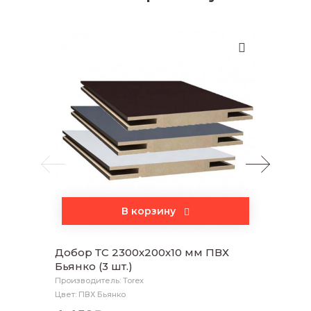
В корзину
Добор ТС 2300х200х10 мм ПВХ
Налич
Бьянко (3 шт.)
Бьянко
Производитель: Torex
Произво
Цвет: ПВХ Бьянко
Цвет: П