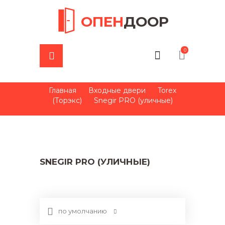
ОПЕН
ДООР
0
Главная
Входные двери
Torex
(Торэкс)
Snegir PRO (уличные)
SNEGIR PRO (УЛИЧНЫЕ)