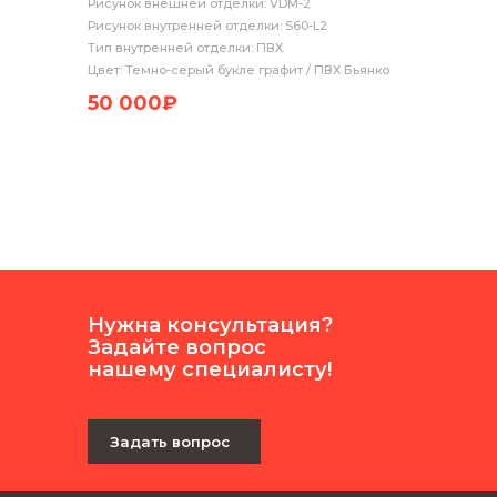
Рисунок внешней отделки: VDM-2
Рисунок внутренней отделки: S60-L2
Тип внутренней отделки: ПВХ
Цвет: Темно-серый букле графит / ПВХ Бьянко
50 000₽
Нужна консультация?
Задайте вопрос
нашему специалисту!
Задать вопрос